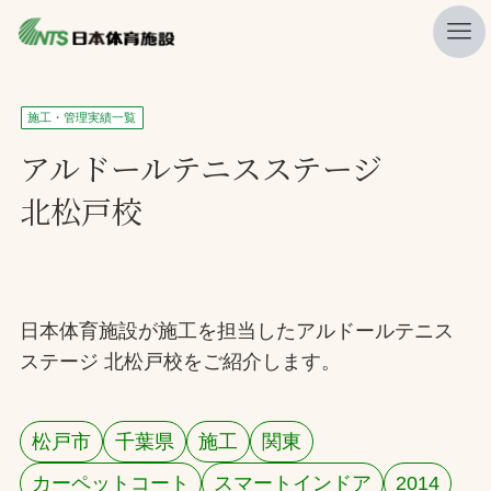
私たちの強み
施工・管理実績一覧
ニュース
アルドールテニスステージ
北松戸校
プレスリリース
レポート
製品・サービス一覧
日本体育施設が施工を担当したアルドールテニス
施工・管理実績一覧
ステージ 北松戸校をご紹介します。
会社概要
採用情報
松戸市
千葉県
施工
関東
検索
カーペットコート
スマートインドア
2014