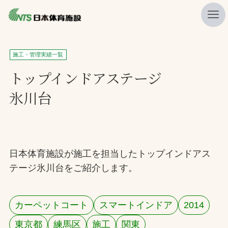
私たちの強み
施工・管理実績一覧
ニュース
トップインドアステージ
氷川台
プレスリリース
レポート
製品・サービス一覧
日本体育施設が施工を担当したトップインドアス
施工・管理実績一覧
テージ氷川台をご紹介します。
会社概要
採用情報
カーペットコート
スマートインドア
2014
検索
東京都
練馬区
施工
関東