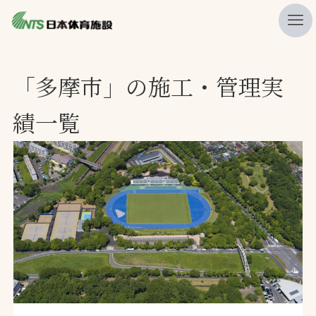
私たちの強み
「多摩市」の施工・管理実
ニュース
績一覧
プレスリリース
レポート
製品・サービス一覧
施工・管理実績一覧
会社概要
採用情報
検索