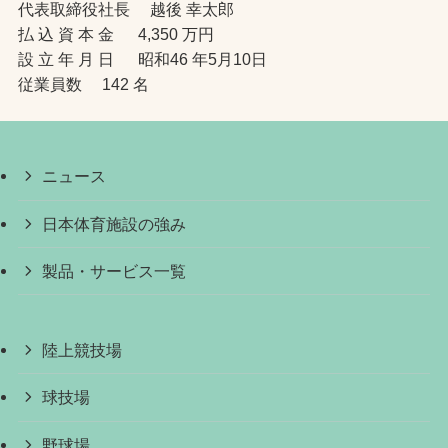
代表取締役社長 越後 幸太郎
払 込 資 本 金 4,350 万円
設 立 年 月 日 昭和46 年5月10日
従業員数 142 名
ニュース
日本体育施設の強み
製品・サービス一覧
陸上競技場
球技場
野球場