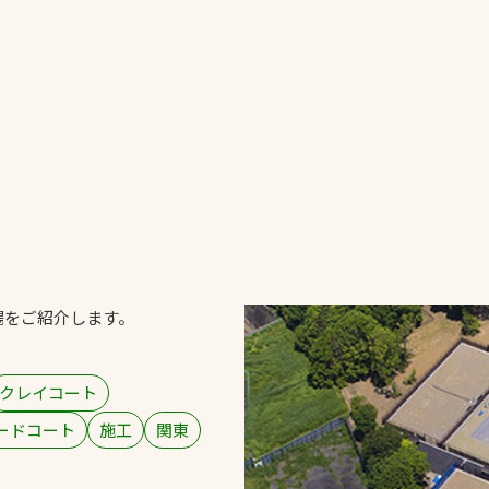
一覧
ー
技術別カテゴリー
お悩み別カテゴ
全天候舗装
暑さ対策
スポーツターフ（芝
安全性向上
生）舗装
ト
ぬかるみ・凍結
人工芝舗装
場をご紹介します。
な人
飛散・流出防止
クレイ（土）舗装
施工・管理実績
ン
防球設備
クレイコート
施設管理
ードコート
施工
関東
パークマネジメント