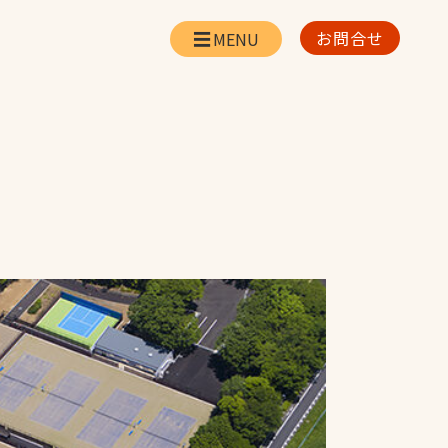
お問合せ
会社情報
リー
会社概要・所在地
お問合せ
社長挨拶
企業理念・経営方針
対策
日本体育施設の歩み
対策
アスリートパートナ
ー
一覧
採用情報
お取引先の皆様へ