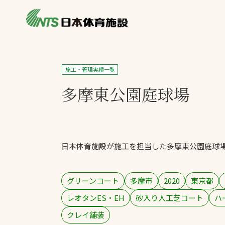
私たちの強み
製品・サービス
製品別カテゴリ
施工・管理実績一覧
ニュース
多摩東公園庭球場
一覧を見る
ライブラリ
主力製品
熱中症対策ミス
日本体育施設が施工を担当した多摩東公園庭球
投てき実施可能
工芝
環境対応ウレタ
グリーンコート
多摩市
2020
東京都
レオタンES・EH
砂入り人工芝コート
ハ
クレイ舗装