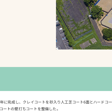
スポーツターフ（芝
生）
へ
0年に完成し、クレイコートを砂入り人工芝コート6面とハードコート
コートの壁打ちコートを整備した。