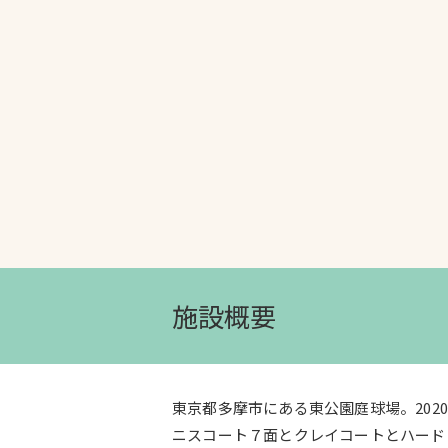
文字の見えづらさや操作にお困りの方
施設概要
東京都多摩市にある東公園庭球場。202
ニスコート７面とクレイコートとハード