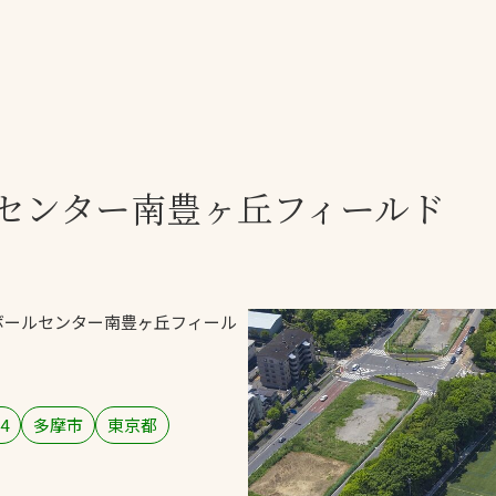
一覧
ー
技術別カテゴリー
お悩み別カテゴ
センター南豊ヶ丘
フィールド
全天候舗装
暑さ対策
スポーツターフ（芝
安全性向上
生）舗装
ト
ぬかるみ・凍結
人工芝舗装
ボール
センター南豊ヶ丘
フィール
な人
飛散・流出防止
クレイ（土）舗装
施工・管理実績
ン
防球設備
4
多摩市
東京都
施設管理
パークマネジメント