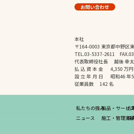
お問い合わせ
本社
〒164-0003 東京都中野区東
TEL.03-5337-2611 FAX.03
代表取締役社長 越後 幸
払 込 資 本 金 4,350 万円
設 立 年 月 日 昭和46 年
従業員数 142 名
私たちの強み
製品・サービ
お
ニュース
施工・管理実
採