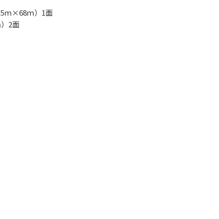
5ｍ×68ｍ）1面
ｍ）2面