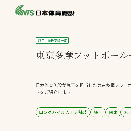
私たちの強み
製品・サービス
製品別カテゴリ
施工・管理実績一覧
ニュース
東京多摩フットボール
一覧を見る
ライブラリ
主力製品
熱中症対策ミス
日本体育施設が施工を担当した東京多摩フット
投てき実施可能
ドをご紹介します。
工芝
環境対応ウレタ
ロングパイル人工芝舗装
施工
関東
201