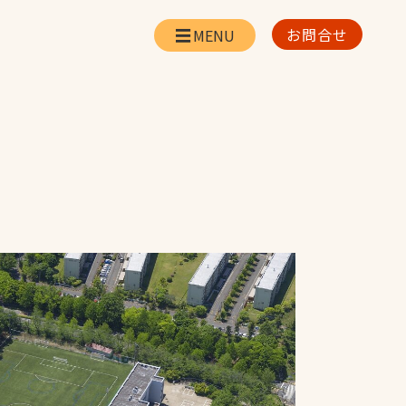
お問合せ
会社情報
リー
会社概要・所在地
お問合せ
社長挨拶
企業理念・経営方針
対策
日本体育施設の歩み
対策
アスリートパートナ
ー
一覧
採用情報
お取引先の皆様へ