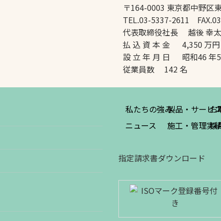
〒164-0003 東京都中野区東
TEL.03-5337-2611 FAX.03
代表取締役社長 越後 幸
払 込 資 本 金 4,350 万円
設 立 年 月 日 昭和46 年
従業員数 142 名
私たちの強み
製品・サービ
お
ニュース
施工・管理実
採
指定請求書ダウンロード