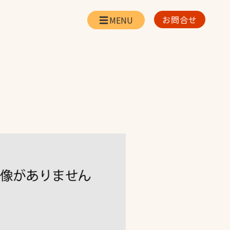
お問合せ
会社情報
リー
会社概要・所在地
お問合せ
社長挨拶
企業理念・経営方針
対策
日本体育施設の歩み
対策
アスリートパートナ
ー
一覧
採用情報
お取引先の皆様へ