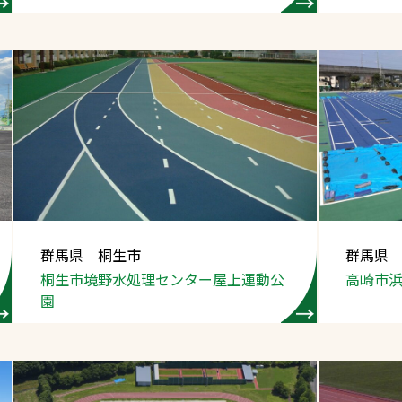
群馬県 桐生市
群馬県
桐生市境野水処理
センター屋上運動公
高崎市
園