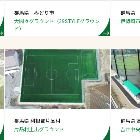
スポーツターフ（芝
群馬県 みどり市
群馬県
生）
大間々グラウンド（39STYLEグラウン
伊勢崎
ド）
へ
群馬県 利根郡片品村
群馬県 
片品村土出グラウンド
吉井中