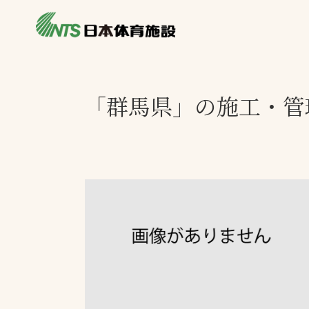
私たちの強み
製品・サービス
製品別カテゴリ
「群馬県」の施工・管
ニュース
一覧を見る
ライブラリ
主力製品
熱中症対策ミス
投てき実施可能
工芝
環境対応ウレタ