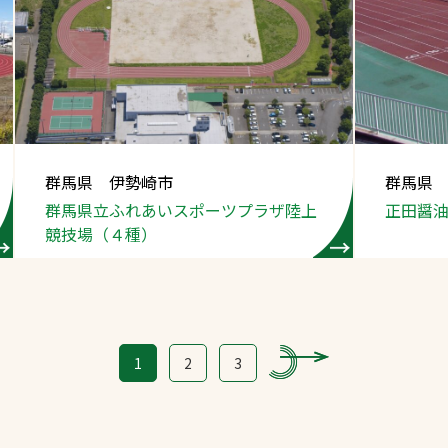
群馬県 伊勢崎市
群馬県
群馬県立ふれあい
スポーツプラザ
陸上
正田醤
競技場（４種）
1
2
3