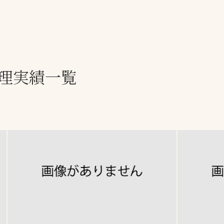
一覧
ー
技術別カテゴリー
お悩み別カテゴ
理実績一覧
全天候舗装
暑さ対策
スポーツターフ（芝
安全性向上
生）舗装
ト
ぬかるみ・凍結
人工芝舗装
な人
飛散・流出防止
クレイ（土）舗装
施工・管理実績
ン
防球設備
施設管理
パークマネジメント