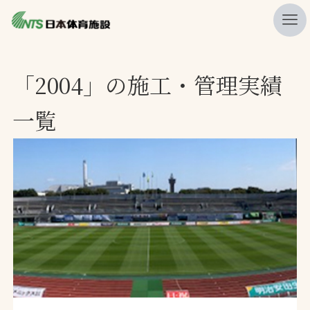
私たちの強み
「2004」の施工・管理実績
ニュース
一覧
プレスリリース
レポート
製品・サービス一覧
施工・管理実績一覧
会社概要
採用情報
検索