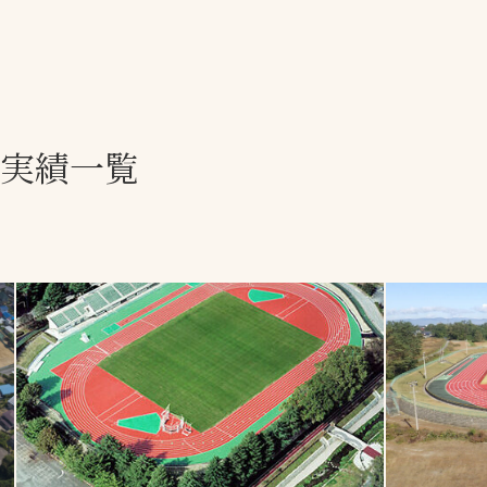
一覧
ー
技術別カテゴリー
お悩み別カテゴ
理実績一覧
全天候舗装
暑さ対策
スポーツターフ（芝
安全性向上
生）舗装
ト
ぬかるみ・凍結
人工芝舗装
な人
飛散・流出防止
クレイ（土）舗装
施工・管理実績
ン
防球設備
施設管理
パークマネジメント