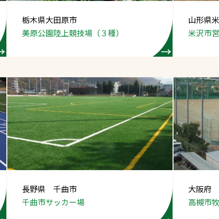
スポーツターフ（芝
栃木県大田原市
山形県
生）
美原公園陸上競技場
（３種）
米沢市
へ
長野県 千曲市
大阪府
千曲市サッカー場
高槻市