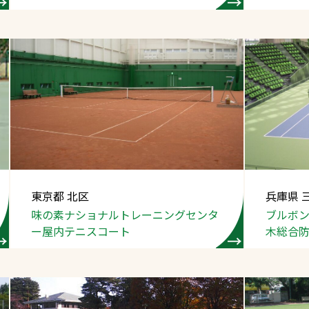
東京都 北区
兵庫県 
味の素ナショナル
トレーニングセンタ
ブルボ
ー
屋内テニスコート
木総合