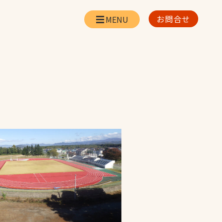
お問合せ
会社情報
リー
会社概要・所在地
お問合せ
社長挨拶
企業理念・経営方針
対策
日本体育施設の歩み
対策
アスリートパートナ
ー
一覧
採用情報
お取引先の皆様へ