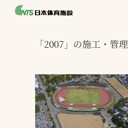
私たちの強み
製品・サービス
製品別カテゴリ
「2007」の施工・管
ニュース
一覧を見る
ライブラリ
主力製品
熱中症対策ミス
投てき実施可能
工芝
環境対応ウレタ