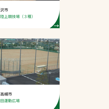
米沢市
プライバシーポリシ
営陸上競技場
（３種）
ー
ソーシャルメディア
ポリシー
検索
 高槻市
牧田運動広場