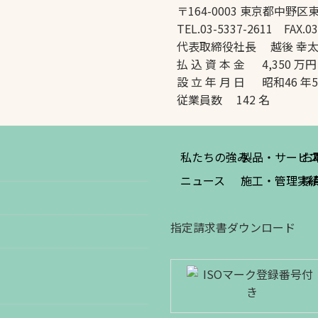
〒164-0003 東京都中野区東
TEL.03-5337-2611 FAX.03
代表取締役社長 越後 幸
払 込 資 本 金 4,350 万円
設 立 年 月 日 昭和46 年
従業員数 142 名
私たちの強み
製品・サービ
お
ニュース
施工・管理実
採
指定請求書ダウンロード