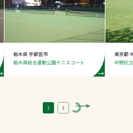
栃木県 宇都宮市
東京都 
栃木県総合運動公園
テニスコート
中野区
1
2