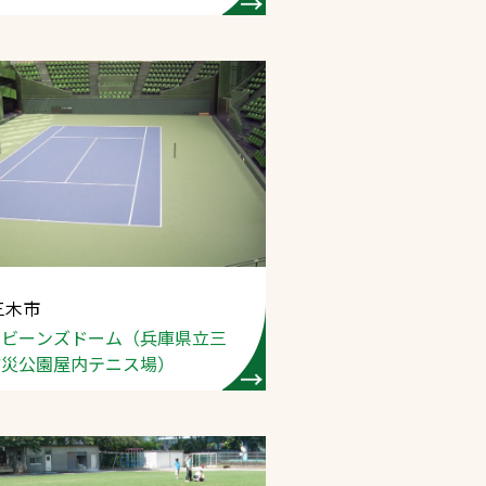
三木市
ンビーンズドーム
（兵庫県立三
防災公園屋内テニス場）