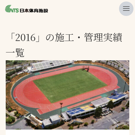
私たちの強み
「2016」の施工・管理実績
ニュース
一覧
プレスリリース
レポート
製品・サービス一覧
施工・管理実績一覧
会社概要
採用情報
検索