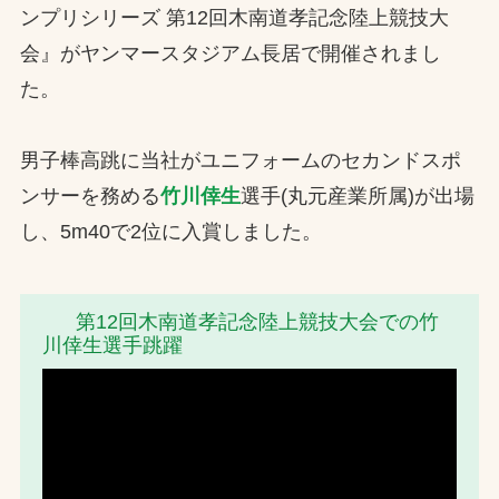
ンプリシリーズ 第12回木南道孝記念陸上競技大
お問合せ
会』がヤンマースタジアム長居で開催されまし
た。
お取引先の皆様へ
プライバシーポリシー
男子棒高跳に当社がユニフォームのセカンドスポ
ソーシャルメディアポリシー
ンサーを務める
竹川倖生
選手(丸元産業所属)が出場
し、5m40で2位に入賞しました。
Instagram
Facebook
YouTube
第12回木南道孝記念陸上競技大会での竹
川倖生選手跳躍
文字の見えづらさや操作にお困りの方へ