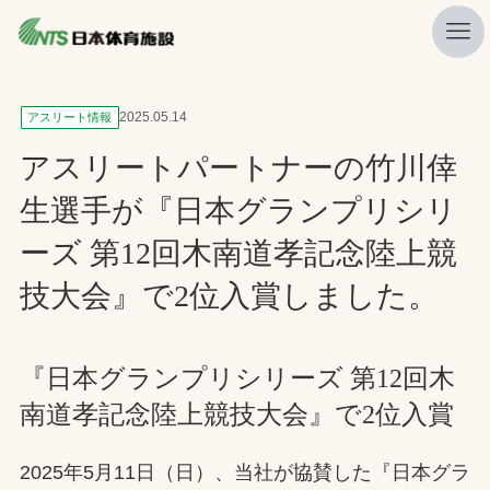
私たちの強み
2025.05.14
アスリート情報
ニュース
アスリートパートナーの竹川倖
プレスリリース
生選手が『日本グランプリシリ
レポート
ーズ 第12回木南道孝記念陸上競
製品・サービス一覧
技大会』で2位入賞しました。
施工・管理実績一覧
会社概要
『日本グランプリシリーズ 第12回木
南道孝記念陸上競技大会』で2位入賞
採用情報
2025年5月11日（日）、当社が協賛した『日本グラ
検索