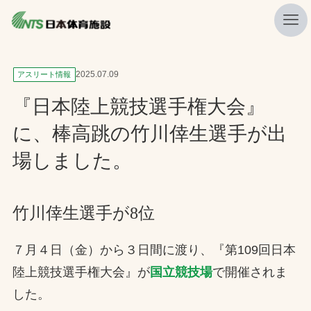
私たちの強み
2025.07.09
アスリート情報
ニュース
『日本陸上競技選手権大会』
プレスリリース
に、棒高跳の竹川倖生選手が出
レポート
場しました。
製品・サービス一覧
施工・管理実績一覧
竹川倖生選手が8位
会社概要
７月４日（金）から３日間に渡り、『第109回日本
採用情報
陸上競技選手権大会』が
国立競技場
で開催されま
した。
検索