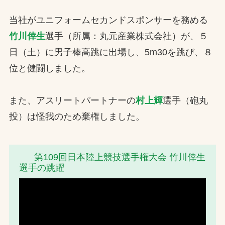
お問合せ
当社がユニフォームセカンドスポンサーを務める
竹川倖生
選手（所属：丸元産業株式会社）が、５
お取引先の皆様へ
日（土）に男子棒高跳に出場し、5m30を跳び、８
プライバシーポリシー
位と健闘しました。
ソーシャルメディアポリシー
また、アスリートパートナーの
村上輝
選手（砲丸
Instagram
Facebook
YouTube
投）は怪我のため棄権しました。
第109回日本陸上競技選手権大会 竹川倖生
文字の見えづらさや操作にお困りの方へ
選手の跳躍