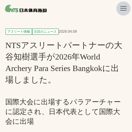
私たちの強み
2026.04.09
アスリート情報
注目のニュース
ニュース
NTSアスリートパートナーの大
プレスリリース
谷知樹選手が2026年World
レポート
Archery Para Series Bangkokに出
製品・サービス一覧
場しました。
施工・管理実績一覧
会社概要
国際大会に出場するパラアーチャー
に認定され、日本代表として国際大
採用情報
会に出場
検索