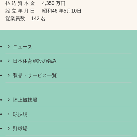
払 込 資 本 金 4,350 万円
設 立 年 月 日 昭和46 年5月10日
従業員数 142 名
ニュース
日本体育施設の強み
製品・サービス一覧
陸上競技場
球技場
野球場