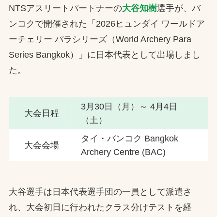
NTSアスリートパートナーの
大谷知樹
選手が、バ
お問合せ
ンコクで開催された「2026ヒュンダイ ワールドア
ーチェリー パラシリーズ（World Archery Para
お取引先の皆様へ
Series Bangkok）」に日本代表として出場しまし
プライバシーポリシー
た。
ソーシャルメディアポリシー
3月30日（月）～ 4月4日
Instagram
Facebook
YouTube
大会日程
（土）
タイ・バンコク Bangkok
大会会場
Archery Centre (BAC)
文字の見えづらさや操作にお困りの方へ
大谷選手は日本代表選手団の一員として派遣さ
れ、大会初日に行われたクラス分けテストを経