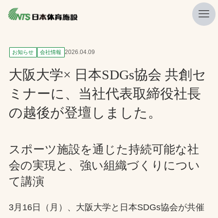
私たちの強み
2026.04.09
お知らせ
会社情報
ニュース
大阪大学× 日本SDGs協会 共創セ
プレスリリース
ミナーに、当社代表取締役社長
レポート
の越後が登壇しました。
製品・サービス一覧
施工・管理実績一覧
スポーツ施設を通じた持続可能な社
会の実現と、強い組織づくりについ
会社概要
て講演
採用情報
3月16日（月）、大阪大学と日本SDGs協会が共催
検索