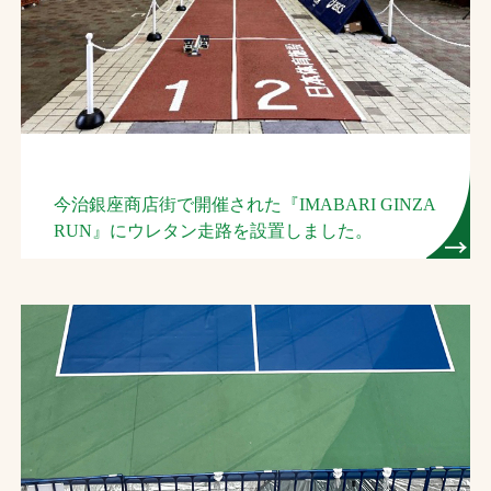
お問合せ
お取引先の皆様へ
プライバシーポリシー
ソーシャルメディアポリシー
今治銀座商店街で開催された『IMABARI GINZA
RUN』にウレタン走路を設置しました。
Instagram
Facebook
YouTube
文字の見えづらさや操作にお困りの方へ