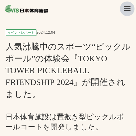
私たちの強み
2024.12.04
イベントレポート
ニュース
人気沸騰中のスポーツ“ピックル
プレスリリース
ボール”の体験会『TOKYO
レポート
TOWER PICKLEBALL
製品・サービス一覧
FRIENDSHIP 2024』が開催され
施工・管理実績一覧
ました。
会社概要
日本体育施設は置敷き型ピックルボ
採用情報
ールコートを開発しました。
検索