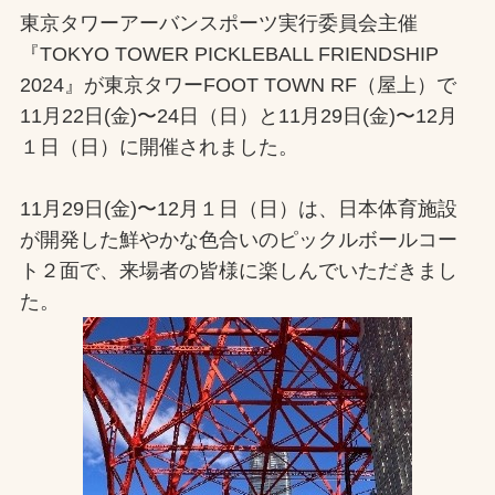
東京タワーアーバンスポーツ実行委員会主催
お問合せ
『TOKYO TOWER PICKLEBALL FRIENDSHIP
2024』が東京タワーFOOT TOWN RF（屋上）で
お取引先の皆様へ
11月22日(金)〜24日（日）と11月29日(金)〜12月
プライバシーポリシー
１日（日）に開催されました。
ソーシャルメディアポリシー
11月29日(金)〜12月１日（日）は、日本体育施設
が開発した鮮やかな色合いのピックルボールコー
Instagram
Facebook
YouTube
ト２面で、来場者の皆様に楽しんでいただきまし
た。
文字の見えづらさや操作にお困りの方へ