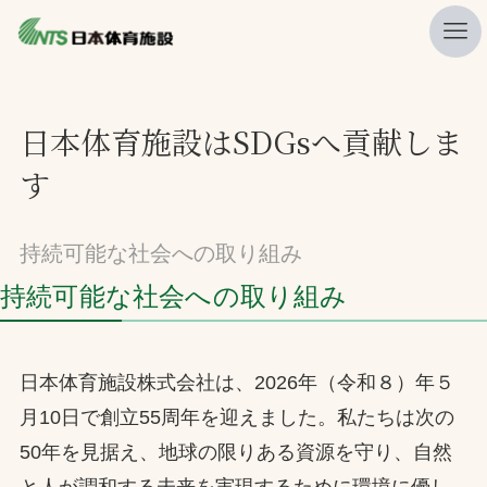
私たちの強み
日本体育施設はSDGsへ貢献しま
ニュース
す
プレスリリース
レポート
持続可能な社会への取り組み
製品・サービス一覧
持続可能な社会への取り組み
施工・管理実績一覧
会社概要
日本体育施設株式会社は、2026年（令和８）年５
採用情報
月10日で創立55周年を迎えました。私たちは次の
50年を見据え、地球の限りある資源を守り、自然
検索
と人が調和する未来を実現するために環境に優し