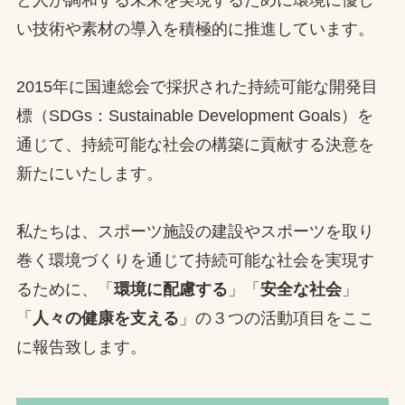
い技術や素材の導入を積極的に推進しています。
お問合せ
お取引先の皆様へ
2015年に国連総会で採択された持続可能な開発目
標（SDGs：Sustainable Development Goals）を
プライバシーポリシー
通じて、持続可能な社会の構築に貢献する決意を
ソーシャルメディアポリシー
新たにいたします。
Instagram
Facebook
YouTube
私たちは、スポーツ施設の建設やスポーツを取り
巻く環境づくりを通じて持続可能な社会を実現す
文字の見えづらさや操作にお困りの方へ
るために、「
環境に配慮する
」「
安全な社会
」
「
人々の健康を支える
」の３つの活動項目をここ
に報告致します。