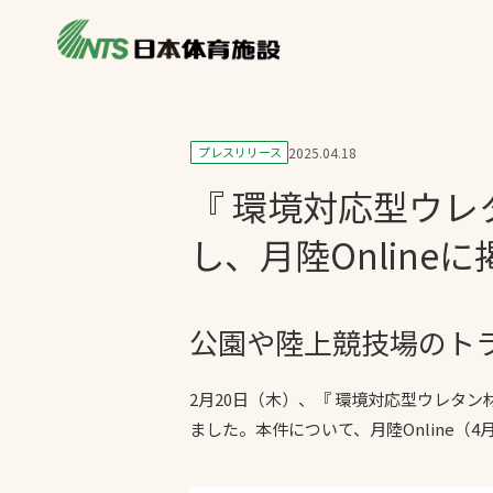
私たちの強み
製品・サービス
製品別カテゴリ
プレスリリース
2025.04.18
ニュース
『 環境対応型ウレ
一覧を見る
ライブラリ
主力製品
し、月陸Online
熱中症対策ミス
投てき実施可能
公園や陸上競技場のト
工芝
環境対応ウレタ
2月20日（木）、『 環境対応型ウレタン
ました。本件について、月陸Online（4