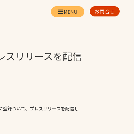
お問合せ
会社情報
リー
会社概要・所在地
お問合せ
プレスリリースを配信
社長挨拶
企業理念・経営方針
対策
日本体育施設の歩み
対策
アスリートパートナ
ー
一覧
採用情報
ム）に登録ついて、プレスリリースを配信し
お取引先の皆様へ