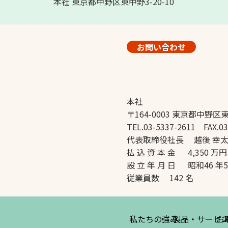
本社 東京都中野区東中野3-20-10
お問い合わせ
本社
〒164-0003 東京都中野区東
TEL.03-5337-2611 FAX.03
代表取締役社長 越後 幸
払 込 資 本 金 4,350 万円
設 立 年 月 日 昭和46 年
従業員数 142 名
私たちの強み
製品・サービ
お