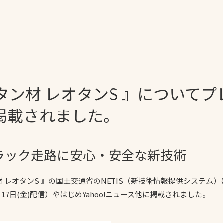
一覧
ー
技術別カテゴリー
お悩み別カテゴ
タン材 レオタンS 』について
全天候舗装
暑さ対策
スポーツターフ（芝
安全性向上
に掲載されました。
生）舗装
ト
ぬかるみ・凍結
人工芝舗装
な人
飛散・流出防止
ラック走路に安心・安全な新技術
クレイ（土）舗装
施工・管理実績
ン
防球設備
材 レオタンS 』の国土交通省のNETIS（新技術情報提供システ
月17日(金)配信）やはじめYahoo!ニュース他に掲載されました。
施設管理
パークマネジメント