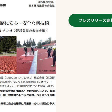
スポーツターフ（芝
生）
プレスリリース資
へ