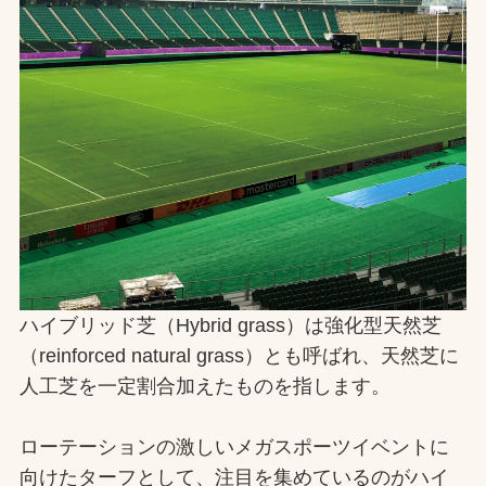
お問合せ
お取引先の皆様へ
プライバシーポリシー
ソーシャルメディアポリシー
Instagram
Facebook
YouTube
ハイブリッド芝（Hybrid grass）は強化型天然芝
文字の見えづらさや操作にお困りの方へ
（reinforced natural grass）とも呼ばれ、天然芝に
人工芝を一定割合加えたものを指します。
ローテーションの激しいメガスポーツイベントに
向けたターフとして、注目を集めているのがハイ