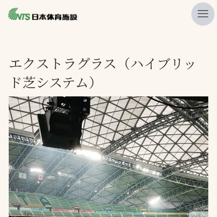
私たちの強み
エクストラグラス（ハイブリッ
ニュース
ド芝システム）
プレスリリース
レポート
製品・サービス一覧
施工・管理実績一覧
会社概要
採用情報
検索