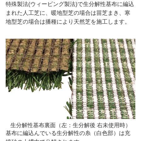
特殊製法(ウィービング製法)で生分解性基布に編込
まれた人工芝に、暖地型芝の場合は苗芝まき、寒
地型芝の場合は播種により天然芝を施工します。
生分解性基布裏面（左：生分解後 右未使用時）
基布に編込んでいる生分解性の糸（白色部）は充