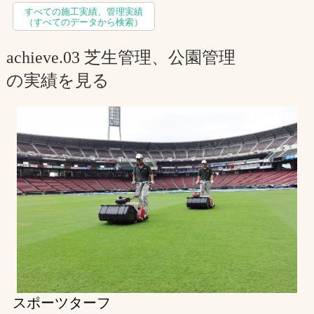
すべての施工実績、管理実績
お問合せ
（すべてのデータから検索）
achieve.
03
芝生管理、公園管理
お取引先の皆様へ
の実績を見る
プライバシーポリシー
ソーシャルメディアポリシー
Instagram
Facebook
YouTube
文字の見えづらさや操作にお困りの方へ
スポーツターフ