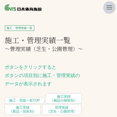
私たちの強み
施工・管理実績一覧
ニュース
施工・管理実績一覧
〜管理実績（芝生・公園管理）〜
プレスリリース
レポート
ボタンをクリックすると
製品・サービス一覧
ボタンの項目別に施工・管理実績の
施工・管理実績一覧
データが表示されます
会社概要
施工実積
採用情報
施工・実績一覧TOP
（施設の種類別）
施工実積
管理実績
（製品・技術別）
（芝生・公園管理）
検索