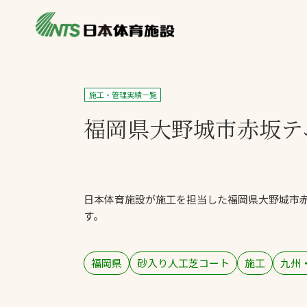
私たちの強み
製品・サービス
製品別カテゴリ
施工・管理実績一覧
ニュース
福岡県大野城市赤坂
テ
一覧を見る
ライブラリ
主力製品
熱中症対策ミス
日本体育施設が施工を担当した福岡県大野城市
投てき実施可能
す。
工芝
環境対応ウレタ
福岡県
砂入り人工芝コート
施工
九州