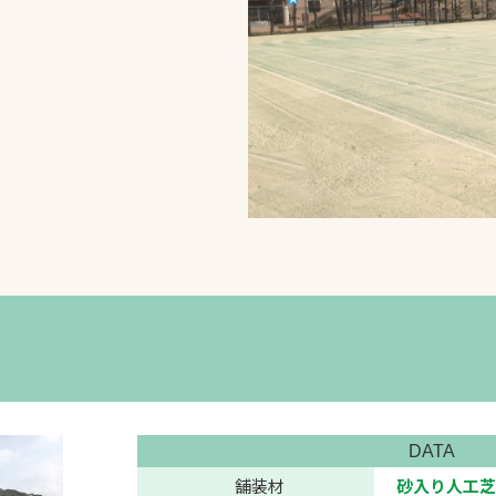
スポーツターフ（芝
生）
へ
DATA
舗装材
砂入り人工芝