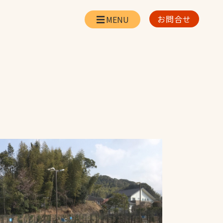
お問合せ
会社情報
リー
会社概要・所在地
お問合せ
社長挨拶
企業理念・経営方針
対策
日本体育施設の歩み
対策
アスリートパートナ
ー
一覧
採用情報
お取引先の皆様へ