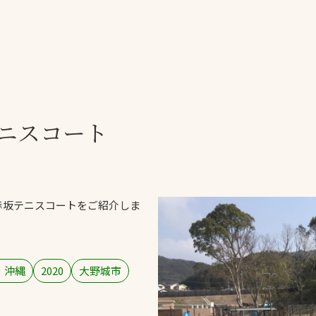
一覧
ー
技術別カテゴリー
お悩み別カテゴ
ニスコート
全天候舗装
暑さ対策
スポーツターフ（芝
安全性向上
生）舗装
ト
ぬかるみ・凍結
人工芝舗装
赤坂テニスコートをご紹介しま
な人
飛散・流出防止
クレイ（土）舗装
施工・管理実績
ン
防球設備
・沖縄
2020
大野城市
施設管理
パークマネジメント