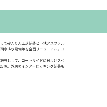
伴って砂入り人工芝舗装と下地アスファル
、雨水排水設備等を全面リニューアル。コ
る施設として、コートサイドに日よけスペ
を設置。外周のインターロッキング舗装も