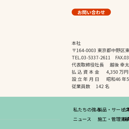
お問い合わせ
本社
〒164-0003 東京都中野区東
TEL.03-5337-2611 FAX.03
代表取締役社長 越後 幸
払 込 資 本 金 4,350 万円
設 立 年 月 日 昭和46 年
従業員数 142 名
私たちの強み
製品・サービ
お
ニュース
施工・管理実
採