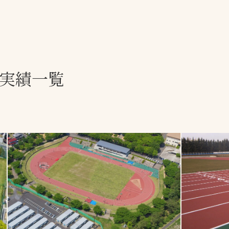
一覧
ー
技術別カテゴリー
お悩み別カテゴ
理実績一覧
全天候舗装
暑さ対策
スポーツターフ（芝
安全性向上
生）舗装
ト
ぬかるみ・凍結
人工芝舗装
な人
飛散・流出防止
クレイ（土）舗装
施工・管理実績
ン
防球設備
施設管理
パークマネジメント