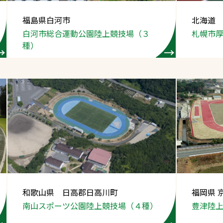
スポーツターフ（芝
福島県白河市
北海道
生）
白河市総合運動公園
陸上競技場（３
札幌市
種）
へ
和歌山県 日高郡日高川町
福岡県 
南山スポーツ公園
陸上競技場（４種）
豊津陸上