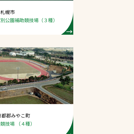
 札幌市
プライバシーポリシ
厚別公園
補助競技場（３種）
ー
ソーシャルメディア
ポリシー
検索
京都郡みやこ町
競技場 （４種）