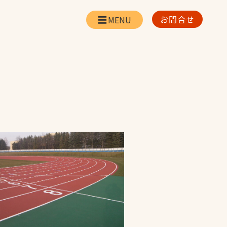
お問合せ
会社情報
リー
会社概要・所在地
お問合せ
社長挨拶
企業理念・経営方針
対策
日本体育施設の歩み
対策
アスリートパートナ
ー
一覧
採用情報
お取引先の皆様へ