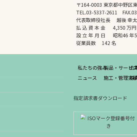
〒164-0003 東京都中野区東
TEL.03-5337-2611 FAX.03
代表取締役社長 越後 幸
払 込 資 本 金 4,350 万円
設 立 年 月 日 昭和46 年
従業員数 142 名
私たちの強み
製品・サービ
お
ニュース
施工・管理実
採
指定請求書ダウンロード