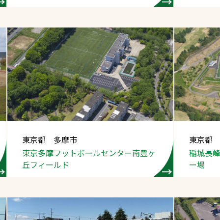
東京都 多摩市
東京都
東京多摩フットボール
センター南豊ヶ
稲城長
丘
フィールド
ー場