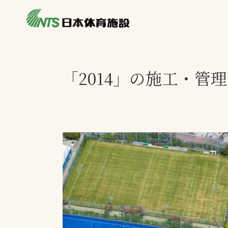
私たちの強み
製品・サービス
製品別カテゴリ
「2014」の施工・管
ニュース
一覧を見る
ライブラリ
主力製品
熱中症対策ミス
投てき実施可能
工芝
環境対応ウレタ