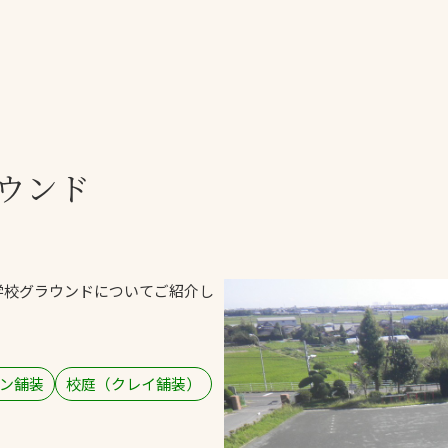
一覧
ー
技術別カテゴリー
お悩み別カテゴ
ウンド
全天候舗装
暑さ対策
スポーツターフ（芝
安全性向上
生）舗装
ト
ぬかるみ・凍結
人工芝舗装
学校グラウンドについてご紹介し
な人
飛散・流出防止
クレイ（土）舗装
施工・管理実績
ン
防球設備
ン舗装
校庭（クレイ舗装）
施設管理
パークマネジメント