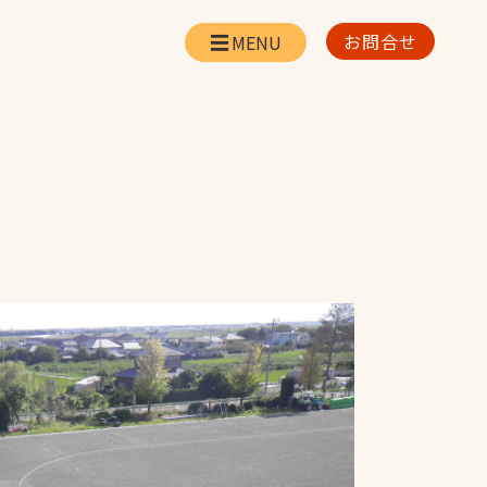
お問合せ
会社情報
リー
会社概要・所在地
お問合せ
社長挨拶
企業理念・経営方針
対策
日本体育施設の歩み
対策
アスリートパートナ
ー
一覧
採用情報
お取引先の皆様へ