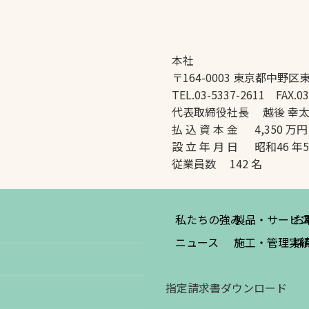
本社
〒164-0003 東京都中野区東
TEL.03-5337-2611 FAX.03
代表取締役社長 越後 幸
払 込 資 本 金 4,350 万円
設 立 年 月 日 昭和46 年
従業員数 142 名
私たちの強み
製品・サービ
お
ニュース
施工・管理実
採
指定請求書ダウンロード