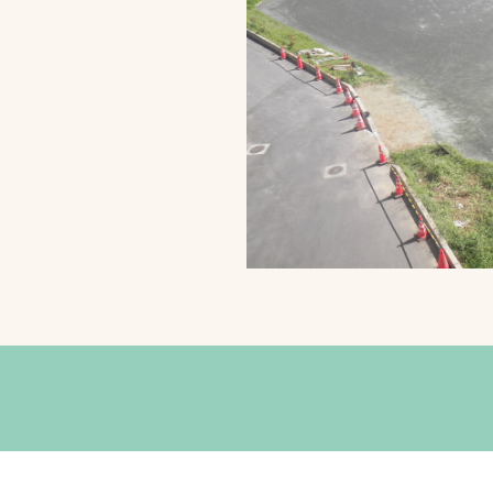
スポーツターフ（芝
生）
へ