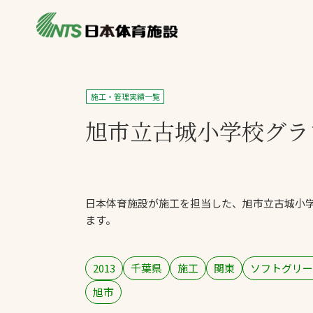
私たちの強み
製品・サービス
製品別カテゴリ
施工・管理実績一覧
ニュース
旭市立古城小学校
グラ
一覧を見る
ライブラリ
主力製品
熱中症対策ミス
日本体育施設が施工を担当した、旭市立古城小
投てき実施可能
ます。
工芝
環境対応ウレタ
2013
千葉県
施工
関東
ソフトグリー
旭市