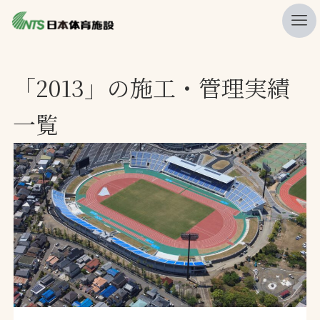
私たちの強み
「2013」の施工・管理実績
ニュース
一覧
プレスリリース
レポート
製品・サービス一覧
施工・管理実績一覧
会社概要
採用情報
検索