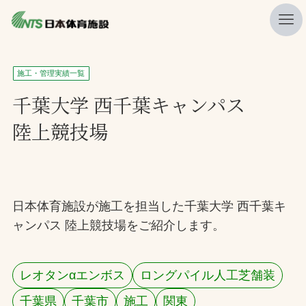
私たちの強み
施工・管理実績一覧
ニュース
千葉大学 西千葉キャンパス
陸上競技場
プレスリリース
レポート
製品・サービス一覧
日本体育施設が施工を担当した千葉大学 西千葉キ
施工・管理実績一覧
ャンパス 陸上競技場をご紹介します。
会社概要
採用情報
レオタンαエンボス
ロングパイル人工芝舗装
検索
千葉県
千葉市
施工
関東