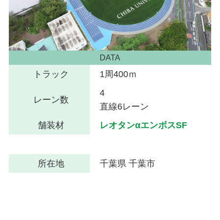
DATA
トラック
1周400ｍ
4
レーン数
直線6レーン
舗装材
レオタンαエンボスSF
所在地
千葉県 千葉市