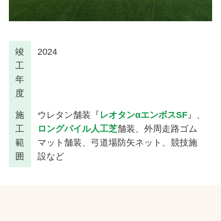
竣
2024
工
年
度
施
ウレタン舗装『
レオタンαエンボスSF
』、
工
ロングパイル人工芝
舗装、外周走路ゴム
範
マット舗装、弓道場防矢ネット、競技施
囲
設など