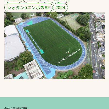
レオタンαエンボスSF
2024
お問合せ
お取引先の皆様へ
プライバシーポリシー
ソーシャルメディアポリシー
Instagram
Facebook
YouTube
文字の見えづらさや操作にお困りの方へ