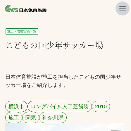
私たちの強み
施工・管理実績一覧
ニュース
こどもの国少年サッカー場
プレスリリース
レポート
製品・サービス一覧
日本体育施設が施工を担当したこどもの国少年サ
ッカー場をご紹介します。
施工・管理実績一覧
会社概要
横浜市
ロングパイル人工芝舗装
2010
採用情報
施工
関東
神奈川県
検索