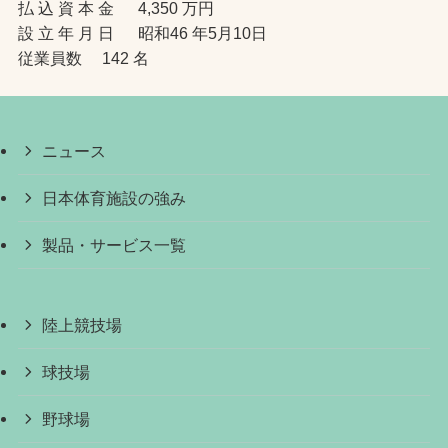
払 込 資 本 金 4,350 万円
設 立 年 月 日 昭和46 年5月10日
従業員数 142 名
ニュース
日本体育施設の強み
製品・サービス一覧
陸上競技場
球技場
野球場