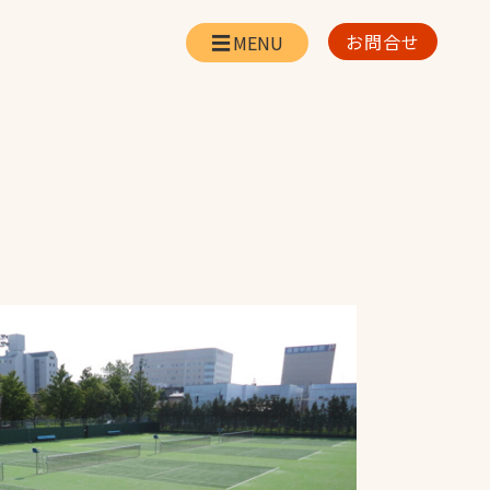
お問合せ
会社情報
リー
会社概要・所在地
お問合せ
社長挨拶
企業理念・経営方針
対策
日本体育施設の歩み
対策
アスリートパートナ
ー
一覧
採用情報
お取引先の皆様へ