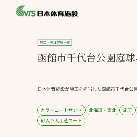
私たちの強み
製品・サービス
製品別カテゴリ
施工・管理実績一覧
ニュース
函館市千代台公園庭球
一覧を見る
ライブラリ
主力製品
熱中症対策ミス
日本体育施設が施工を担当した函館市千代台公
投てき実施可能
工芝
環境対応ウレタ
カラーコートサンド
北海道・東北
施工
砂入り人工芝コート