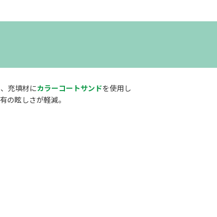
え、充填材に
カラーコートサンド
を使用し
特有の眩しさが軽減。