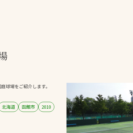
一覧
ー
技術別カテゴリー
お悩み別カテゴ
場
全天候舗装
暑さ対策
スポーツターフ（芝
安全性向上
生）舗装
ト
ぬかるみ・凍結
人工芝舗装
園庭球場をご紹介します。
な人
飛散・流出防止
クレイ（土）舗装
施工・管理実績
ン
防球設備
北海道
函館市
2010
施設管理
パークマネジメント