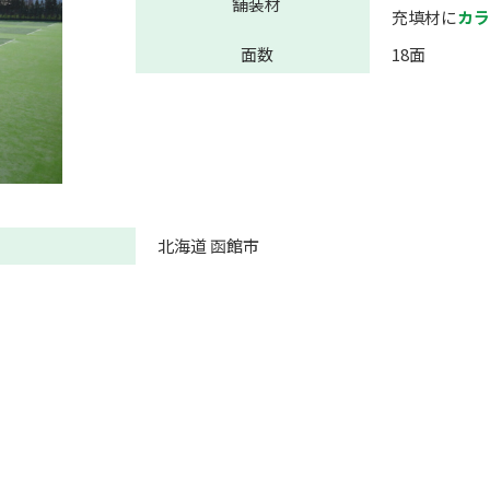
舗装材
充填材に
カラ
面数
18面
北海道 函館市