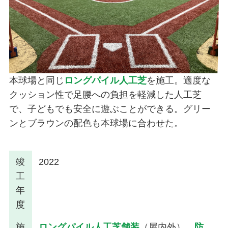
本球場と同じ
ロングパイル人工芝
を施工。適度な
クッション性で足腰への負担を軽減した人工芝
で、子どもでも安全に遊ぶことができる。グリー
ンとブラウンの配色も本球場に合わせた。
竣
2022
工
年
度
施
ロングパイル人工芝舗装
（屋内外）、
防