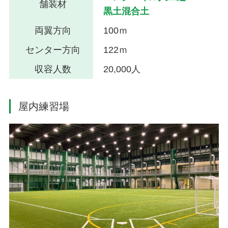
舗装材
黒土混合土
両翼方向
100ｍ
センター方向
122ｍ
収容人数
20,000人
屋内練習場