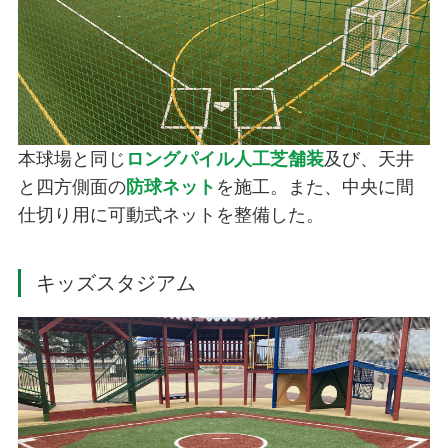
本球場と同じ
ロングパイル人工芝舗装
及び、天井
と四方側面の
防球ネット
を施工。また、中央に間
仕切り用に可動式ネットを整備した。
キッズスタジアム