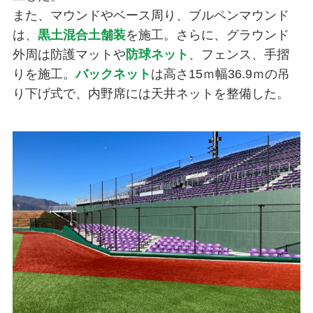
また、マウンドやベース周り、ブルペンマウンド
は、
黒土混合土舗装
を施工。さらに、グラウンド
外周は防護マットや
防球ネット
、フェンス、手摺
りを施工。
バックネット
は高さ15ｍ幅36.9ｍの吊
り下げ式で、内野席には天井ネットを整備した。