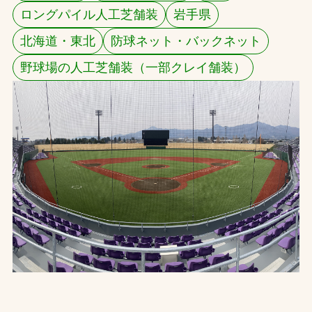
ロングパイル人工芝舗装
岩手県
お問合せ
北海道・東北
防球ネット・バックネット
お取引先の皆様へ
野球場の人工芝舗装（一部クレイ舗装）
プライバシーポリシー
ソーシャルメディアポリシー
Instagram
Facebook
YouTube
文字の見えづらさや操作にお困りの方へ