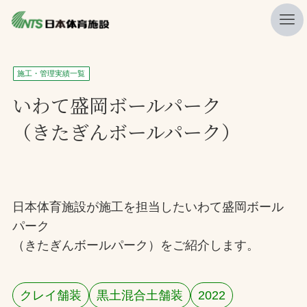
私たちの強み
施工・管理実績一覧
ニュース
いわて盛岡ボールパーク
（きたぎんボールパーク）
プレスリリース
レポート
製品・サービス一覧
日本体育施設が施工を担当したいわて盛岡ボール
施工・管理実績一覧
パーク
会社概要
（きたぎんボールパーク）をご紹介します。
採用情報
クレイ舗装
黒土混合土舗装
2022
検索