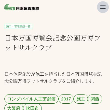
私たちの強み
施工・管理実績一覧
ニュース
日本万国博覧会記念公園万博フ
ットサルクラブ
プレスリリース
レポート
製品・サービス一覧
日本体育施設が施工を担当した日本万国博覧会記
施工・管理実績一覧
念公園万博フットサルクラブをご紹介します。
会社概要
採用情報
ロングパイル人工芝舗装
2017
施工
関西
検索
大阪府
吹田市