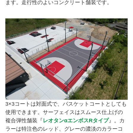
ます。走行性のよいコンクリート舗装です。
3×3コートは対面式で、バスケットコートとしても
使用できます。サーフェイスはスムース仕上げの
複合弾性舗装『
レオタンαエンボスRタイプ
』。カ
ラーは特注色のレッド、グレーの濃淡のカラーコ