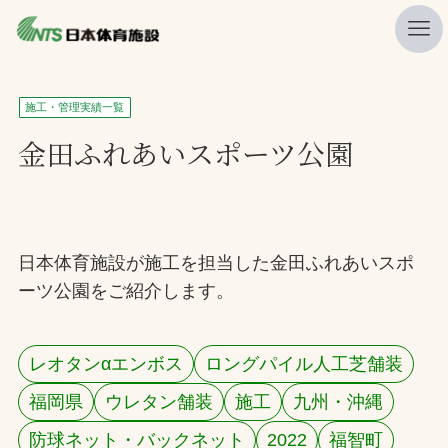
私たちの強み
施工・管理実績一覧
ニュース
金田ふれあいスポーツ公園
プレスリリース
レポート
製品・サービス一覧
日本体育施設が施工を担当した金田ふれあいスポ
ーツ公園をご紹介します。
施工・管理実績一覧
会社概要
レオタンαエンボス
ロングパイル人工芝舗装
採用情報
福岡県
ウレタン舗装
施工
九州・沖縄
検索
防球ネット・バックネット
2022
福智町