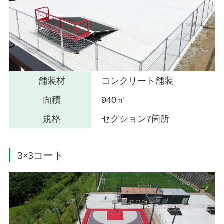
舗装材
コンクリート舗装
面積
940㎡
規格
セクション7箇所
3×3コート