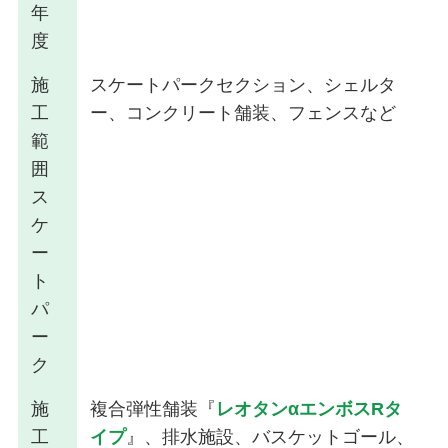
年
度
施
スケートパークセクション、シェルタ
工
ー、コンクリート舗装、フェンスなど
範
囲
ス
ケ
ー
ト
パ
ー
ク
施
複合弾性舗装『
レオタンαエンボスRタ
工
イプ
』、排水施設、バスケットゴール、