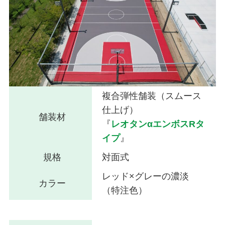
複合弾性舗装（スムース
仕上げ）
舗装材
『
レオタンαエンボスRタ
イプ
』
規格
対面式
レッド×グレーの濃淡
カラー
（特注色）