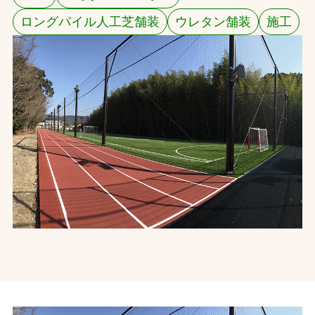
ロングパイル人工芝舗装
ウレタン舗装
施工
お問合せ
お取引先の皆様へ
プライバシーポリシー
ソーシャルメディアポリシー
Instagram
Facebook
YouTube
文字の見えづらさや操作にお困りの方へ