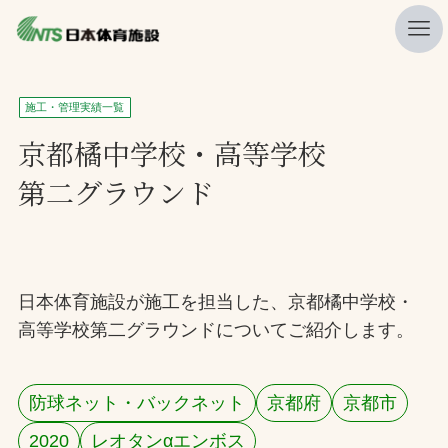
私たちの強み
施工・管理実績一覧
ニュース
京都橘中学校・高等学校
第二グラウンド
プレスリリース
レポート
製品・サービス一覧
日本体育施設が施工を担当した、京都橘中学校・
施工・管理実績一覧
高等学校第二グラウンドについてご紹介します。
会社概要
採用情報
防球ネット・バックネット
京都府
京都市
検索
2020
レオタンαエンボス