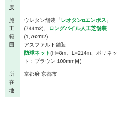
度
施
ウレタン舗装『
レオタンαエンボス
』
工
(744m2)、
ロングパイル人工芝舗装
範
(1,762m2)
囲
アスファルト舗装
防球ネット
(H=8m、L=214m、ポリネッ
ト：ブラウン 100mm目)
所
京都府 京都市
在
地