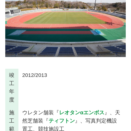
竣
2012/2013
工
年
度
施
ウレタン舗装『
レオタンαエンボス
』、天
工
然芝舗装『
ティフトン
』、写真判定機設
範
置工、競技施設工