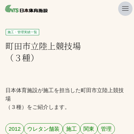
私たちの強み
施工・管理実績一覧
ニュース
町田市立陸上競技場
（３種）
プレスリリース
レポート
製品・サービス一覧
日本体育施設が施工を担当した町田市立陸上競技
施工・管理実績一覧
場
会社概要
（３種）をご紹介します。
採用情報
2012
ウレタン舗装
施工
関東
管理
検索