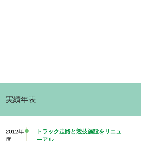
実績年表
2012年
トラック走路と競技施設をリニュ
度
ーアル