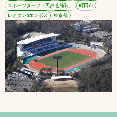
スポーツターフ（天然芝舗装）
町田市
お問合せ
レオタンαエンボス
東京都
お取引先の皆様へ
プライバシーポリシー
ソーシャルメディアポリシー
Instagram
Facebook
YouTube
文字の見えづらさや操作にお困りの方へ