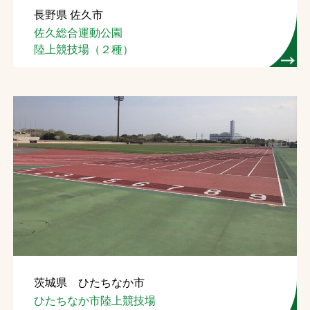
長野県 佐久市
お問合せ
佐久総合運動公園
陸上競技場（２種）
お取引先の皆様へ
プライバシーポリシー
ソーシャルメディアポリシー
Instagram
Facebook
YouTube
文字の見えづらさや操作にお困りの方へ
茨城県 ひたちなか市
ひたちなか市陸上競技場