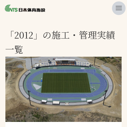
私たちの強み
「2012」の施工・管理実績
ニュース
一覧
プレスリリース
レポート
製品・サービス一覧
施工・管理実績一覧
会社概要
採用情報
検索