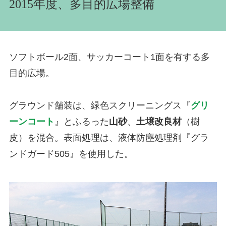
2015年度、多目的広場整備
ソフトボール2面、サッカーコート1面を有する多
目的広場。
グラウンド舗装は、緑色スクリーニングス『
グリ
ーンコート
』とふるった
山砂
、
土壌改良材
（樹
皮）を混合。表面処理は、液体防塵処理剤『グラ
ンドガード505』を使用した。