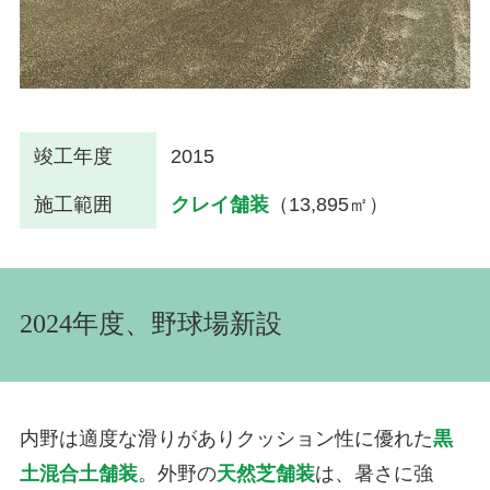
竣工年度
2015
施工範囲
クレイ舗装
（13,895㎡）
2024年度、野球場新設
内野は適度な滑りがありクッション性に優れた
黒
土混合土舗装
。外野の
天然芝舗装
は、暑さに強