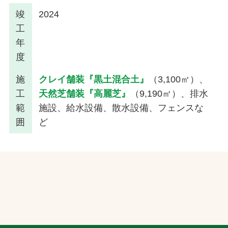
竣
2024
工
年
度
施
クレイ舗装『黒土混合土』
（3,100㎡）、
工
天然芝舗装『高麗芝』
（9,190㎡）、排水
範
施設、給水設備、散水設備、フェンスな
囲
ど