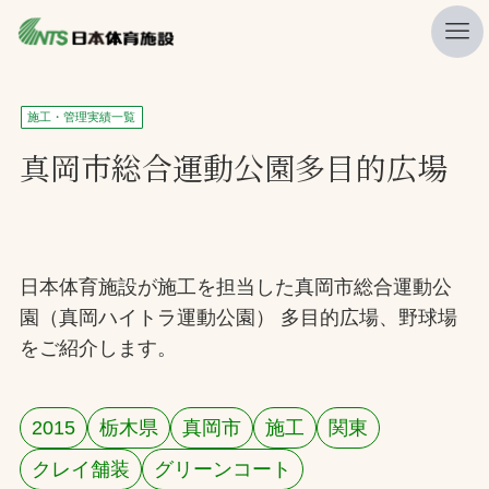
私たちの強み
施工・管理実績一覧
ニュース
真岡市総合運動公園多目的広場
プレスリリース
レポート
製品・サービス一覧
日本体育施設が施工を担当した真岡市総合運動公
園（真岡ハイトラ運動公園） 多目的広場、野球場
施工・管理実績一覧
をご紹介します。
会社概要
採用情報
2015
栃木県
真岡市
施工
関東
クレイ舗装
グリーンコート
検索