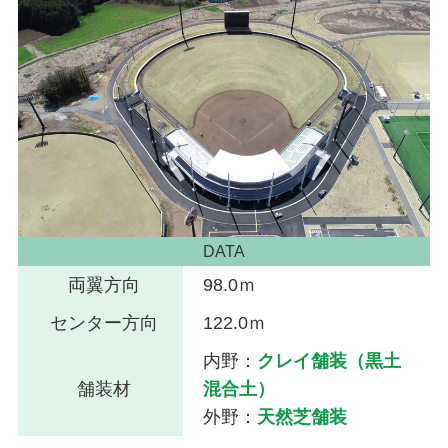
DATA
両翼方向
98.0ｍ
センター方向
122.0ｍ
内野：
クレイ舗装（黒土
舗装材
混合土）
外野：
天然芝舗装