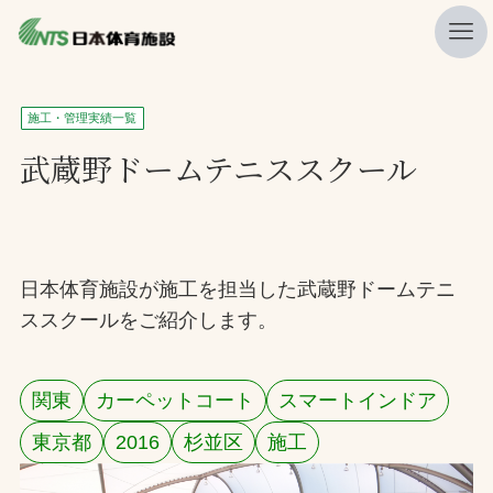
私たちの強み
施工・管理実績一覧
ニュース
武蔵野ドームテニススクール
プレスリリース
レポート
製品・サービス一覧
日本体育施設が施工を担当した武蔵野ドームテニ
ススクールをご紹介します。
施工・管理実績一覧
会社概要
関東
カーペットコート
スマートインドア
採用情報
東京都
2016
杉並区
施工
検索