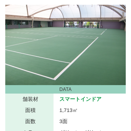
DATA
舗装材
スマートインドア
面積
1,713㎡
面数
3面