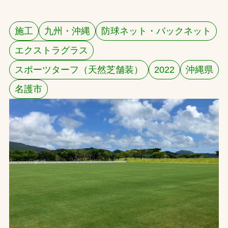
お問合せ
施工
九州・沖縄
防球ネット・バックネット
お取引先の皆様へ
エクストラグラス
プライバシーポリシー
スポーツターフ（天然芝舗装）
2022
沖縄県
ソーシャルメディアポリシー
名護市
Instagram
Facebook
YouTube
文字の見えづらさや操作にお困りの方へ