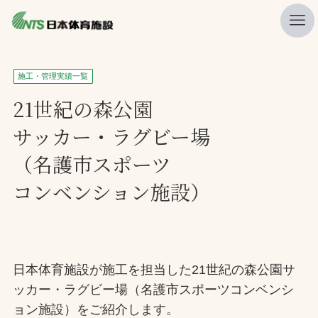
私たちの強み
施工・管理実績一覧
ニュース
21世紀の森公園
サッカー・ラグビー場
プレスリリース
（名護市スポーツ
レポート
コンベンション施設）
製品・サービス一覧
施工・管理実績一覧
会社概要
日本体育施設が施工を担当した21世紀の森公園サ
採用情報
ッカー・ラグビー場（名護市スポーツコンベンシ
検索
ョン施設）をご紹介します。