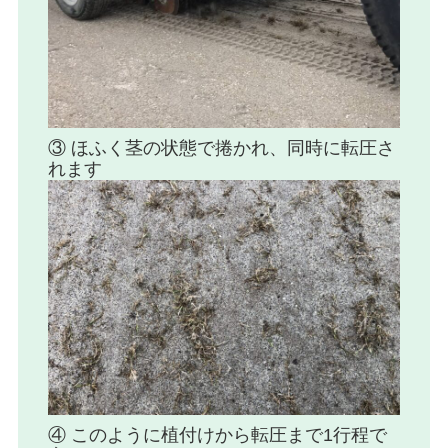
③ ほふく茎の状態で捲かれ、同時に転圧さ
れます
④ このように植付けから転圧まで1行程で