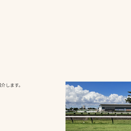
一覧
ー
技術別カテゴリー
お悩み別カテゴ
全天候舗装
暑さ対策
スポーツターフ（芝
安全性向上
生）舗装
ト
ぬかるみ・凍結
人工芝舗装
紹介します。
な人
飛散・流出防止
クレイ（土）舗装
施工・管理実績
ン
防球設備
施設管理
パークマネジメント