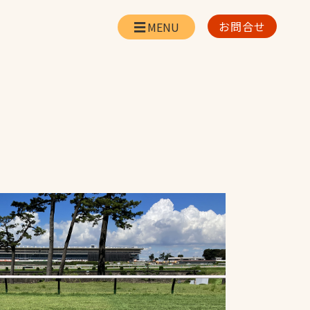
お問合せ
会社情報
リー
会社概要・所在地
お問合せ
社長挨拶
企業理念・経営方針
対策
日本体育施設の歩み
対策
アスリートパートナ
ー
一覧
採用情報
お取引先の皆様へ