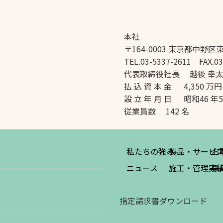
本社
〒164-0003 東京都中野区東
TEL.03-5337-2611 FAX.03
代表取締役社長 越後 幸
払 込 資 本 金 4,350 万円
設 立 年 月 日 昭和46 年
従業員数 142 名
私たちの強み
製品・サービ
お
ニュース
施工・管理実
採
指定請求書ダウンロード