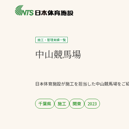
私たちの強み
製品・サービス
製品別カテゴリ
施工・管理実績一覧
ニュース
中山競馬場
一覧を見る
ライブラリ
主力製品
熱中症対策ミス
日本体育施設が施工を担当した中山競馬場をご
投てき実施可能
工芝
環境対応ウレタ
千葉県
施工
関東
2023