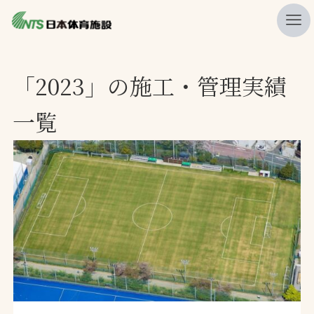
私たちの強み
「2023」の施工・管理実績
ニュース
一覧
プレスリリース
レポート
製品・サービス一覧
施工・管理実績一覧
会社概要
採用情報
検索