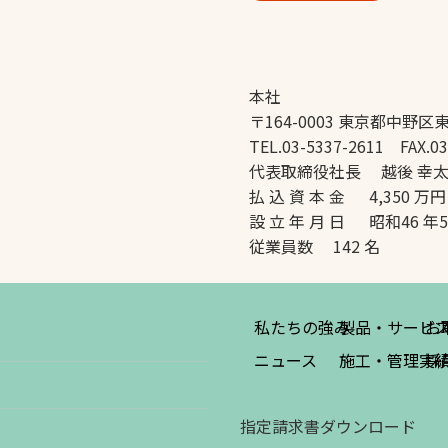
本社
〒164-0003 東京都中野区東
TEL.03-5337-2611 FAX.03
代表取締役社長 越後 幸
払 込 資 本 金 4,350 万円
設 立 年 月 日 昭和46 年
従業員数 142 名
私たちの強み
製品・サービ
お
ニュース
施工・管理実
採
指定請求書ダウンロード