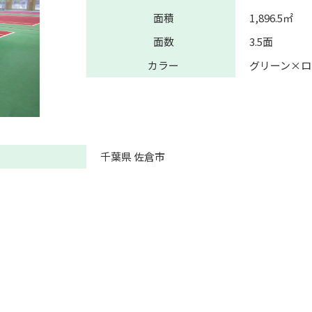
面積
1,896.5㎡
面数
3.5面
カラー
グリーン×ロ
千葉県 佐倉市