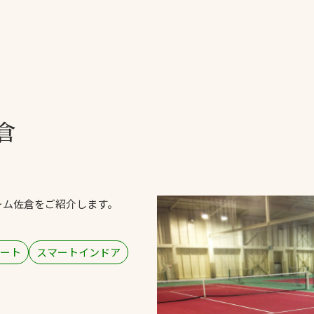
一覧
ー
技術別カテゴリー
お悩み別カテゴ
倉
全天候舗装
暑さ対策
スポーツターフ（芝
安全性向上
生）舗装
ト
ぬかるみ・凍結
人工芝舗装
ーム佐倉をご紹介します。
な人
飛散・流出防止
クレイ（土）舗装
施工・管理実績
ン
防球設備
ート
スマートインドア
施設管理
パークマネジメント