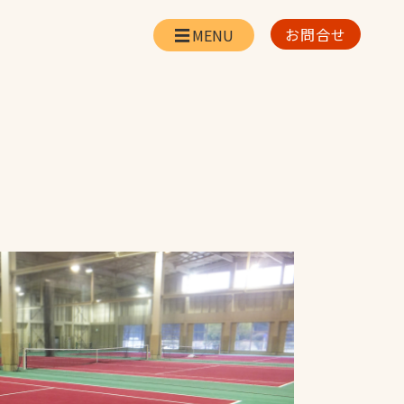
お問合せ
会社情報
リー
会社概要・所在地
お問合せ
社長挨拶
企業理念・経営方針
対策
日本体育施設の歩み
対策
アスリートパートナ
ー
一覧
採用情報
お取引先の皆様へ