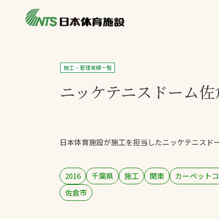
私たちの強み
製品・サービス
製品別カテゴリ
施工・管理実績一覧
ニュース
ニッケテニスドーム佐
一覧を見る
ライブラリ
主力製品
熱中症対策ミス
日本体育施設が施工を担当したニッケテニスド
投てき実施可能
工芝
環境対応ウレタ
2016
千葉県
施工
関東
カーペットコ
佐倉市