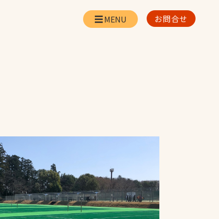
お問合せ
会社情報
リー
会社概要・所在地
お問合せ
社長挨拶
企業理念・経営方針
対策
日本体育施設の歩み
対策
アスリートパートナ
ー
一覧
採用情報
お取引先の皆様へ