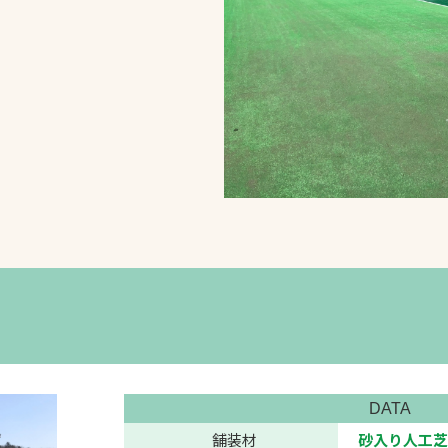
スポーツターフ（芝
生）
へ
DATA
舗装材
砂入り人工芝