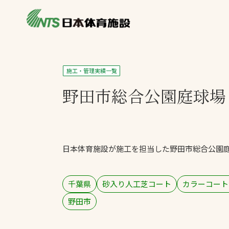
私たちの強み
製品・サービス
製品別カテゴリ
施工・管理実績一覧
ニュース
野田市総合公園庭球場
一覧を見る
ライブラリ
主力製品
熱中症対策ミス
日本体育施設が施工を担当した野田市総合公園
投てき実施可能
工芝
環境対応ウレタ
千葉県
砂入り人工芝コート
カラーコート
野田市