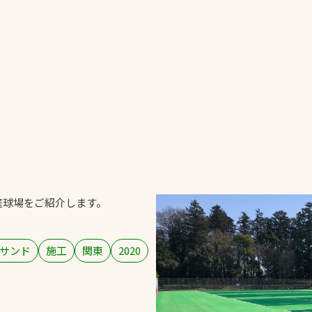
一覧
ー
技術別カテゴリー
お悩み別カテゴ
全天候舗装
暑さ対策
スポーツターフ（芝
安全性向上
生）舗装
ト
ぬかるみ・凍結
人工芝舗装
庭球場をご紹介します。
な人
飛散・流出防止
クレイ（土）舗装
施工・管理実績
ン
防球設備
サンド
施工
関東
2020
施設管理
パークマネジメント