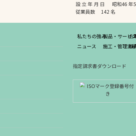
設 立 年 月 日 昭和46 年
従業員数 142 名
私たちの強み
製品・サービ
お
ニュース
施工・管理実
採
指定請求書ダウンロード