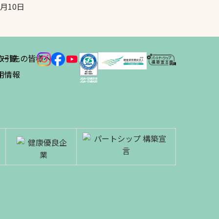
5月10日
ス
取引先の皆様へ
一覧
績
用情報