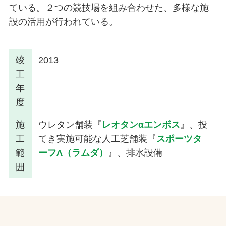
ている。２つの競技場を組み合わせた、多様な施
設の活用が行われている。
竣
2013
工
年
度
施
ウレタン舗装『
レオタンαエンボス
』、投
工
てき実施可能な人工芝舗装『
スポーツタ
範
ーフΛ（ラムダ）
』、排水設備
囲