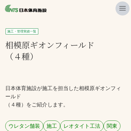
私たちの強み
施工・管理実績一覧
ニュース
相模原ギオンフィールド
（４種）
プレスリリース
レポート
製品・サービス一覧
日本体育施設が施工を担当した相模原ギオンフィ
施工・管理実績一覧
ールド
会社概要
（４種）をご紹介します。
採用情報
ウレタン舗装
施工
レオタイト工法
関東
検索