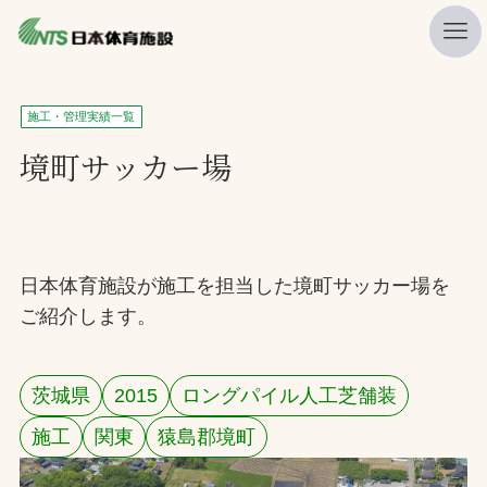
私たちの強み
施工・管理実績一覧
ニュース
境町サッカー場
プレスリリース
レポート
製品・サービス一覧
日本体育施設が施工を担当した境町サッカー場を
ご紹介します。
施工・管理実績一覧
会社概要
茨城県
2015
ロングパイル人工芝舗装
採用情報
施工
関東
猿島郡境町
検索