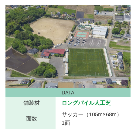
DATA
舗装材
ロングパイル人工芝
サッカー（105m×68m）
面数
1面