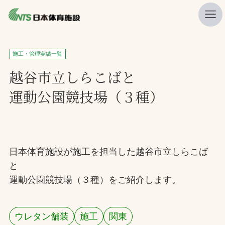
私たちの強み
施工・管理実績一覧
ニュース
越谷市立しらこばと
運動公園競技場（３種）
プレスリリース
レポート
製品・サービス一覧
日本体育施設が施工を担当した越谷市立しらこば
施工・管理実績一覧
と
会社概要
運動公園競技場（３種）をご紹介します。
採用情報
ウレタン舗装
施工
関東
検索