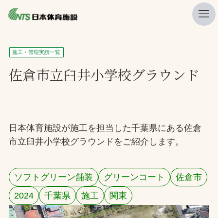
私たちの強み
施工・管理実績一覧
ニュース
佐倉市立臼井小学校グラウンド
プレスリリース
レポート
製品・サービス一覧
日本体育施設が施工を担当した千葉県にある佐倉
市立臼井小学校グラウンドをご紹介します。
施工・管理実績一覧
会社概要
ソフトグリーン舗装
グリーンコート
佐倉市
採用情報
2024
千葉県
施工
関東
検索