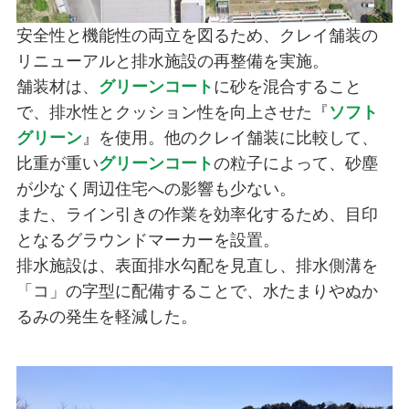
安全性と機能性の両立を図るため、クレイ舗装の
リニューアルと排水施設の再整備を実施。
舗装材は、
グリーンコート
に砂を混合すること
で、排水性とクッション性を向上させた『
ソフト
グリーン
』を使用。他のクレイ舗装に比較して、
比重が重い
グリーンコート
の粒子によって、砂塵
が少なく周辺住宅への影響も少ない。
また、ライン引きの作業を効率化するため、目印
となるグラウンドマーカーを設置。
排水施設は、表面排水勾配を見直し、排水側溝を
「コ」の字型に配備することで、水たまりやぬか
るみの発生を軽減した。