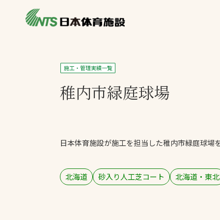
私たちの強み
製品・サービス
製品別カテゴリ
施工・管理実績一覧
ニュース
稚内市緑庭球場
一覧を見る
ライブラリ
主力製品
熱中症対策ミス
日本体育施設が施工を担当した稚内市緑庭球場
投てき実施可能
工芝
環境対応ウレタ
北海道
砂入り人工芝コート
北海道・東北