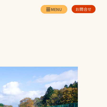
お問合せ
会社情報
リー
会社概要・所在地
お問合せ
社長挨拶
企業理念・経営方針
対策
日本体育施設の歩み
対策
アスリートパートナ
ー
一覧
採用情報
お取引先の皆様へ