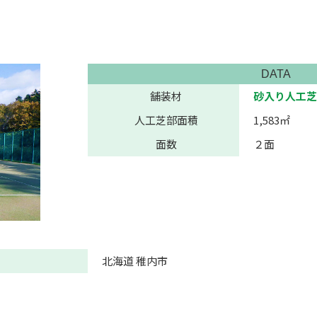
DATA
舗装材
砂入り人工芝
人工芝部面積
1,583㎡
面数
２面
北海道 稚内市