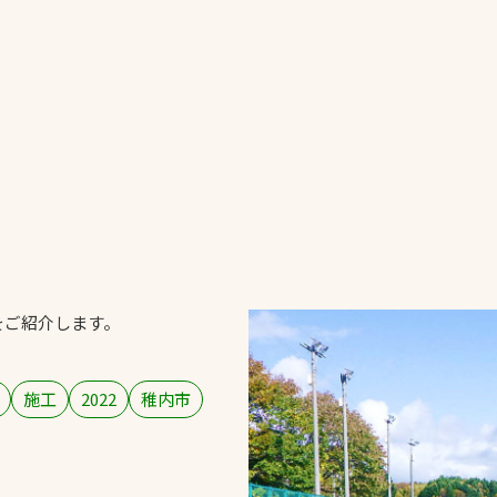
一覧
ー
技術別カテゴリー
お悩み別カテゴ
全天候舗装
暑さ対策
スポーツターフ（芝
安全性向上
生）舗装
ト
ぬかるみ・凍結
人工芝舗装
をご紹介します。
な人
飛散・流出防止
クレイ（土）舗装
施工・管理実績
ン
防球設備
施工
2022
稚内市
施設管理
パークマネジメント