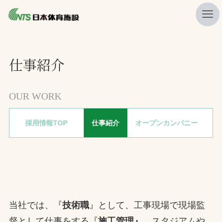
私たちの強み
仕事紹介
ニュース
プレスリリース
OUR WORK
レポート
採用情報TOP
仕事紹介
オープンカンパニー
製品・サービス一覧
施工・管理実績一覧
会社概要
採用情報
当社では、『
技術職
』として、工事現場で現場監
検索
督として仕事をする『
施工管理』
、スタジアムや