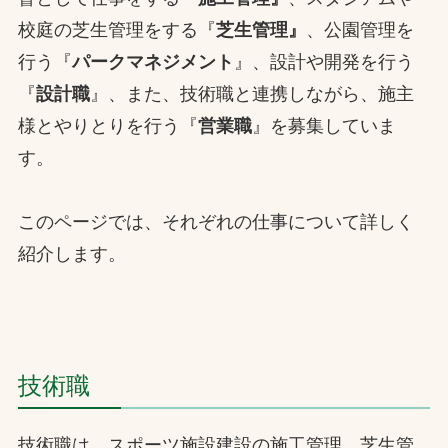
校庭の芝生管理をする『
芝生管理』
、公園管理を
お問合せ
行う『
パークマネジメント
』、設計や開発を行う
お取引先の皆様へ
『
設計職
』、また、技術職と連携しながら、施主
様とやりとりを行う『
営業職
』を募集していま
プライバシーポリシー
す。
ソーシャルメディアポリシー
このページでは、それぞれの仕事について詳しく
Instagram
Facebook
YouTube
紹介します。
文字の見えづらさや操作にお困りの方へ
技術職
技術職は、スポーツ施設建設の施工管理、芝生管