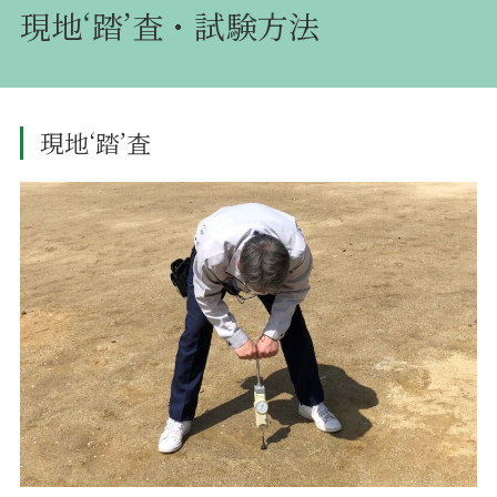
現地‘踏’査・試験方法
現地‘踏’査