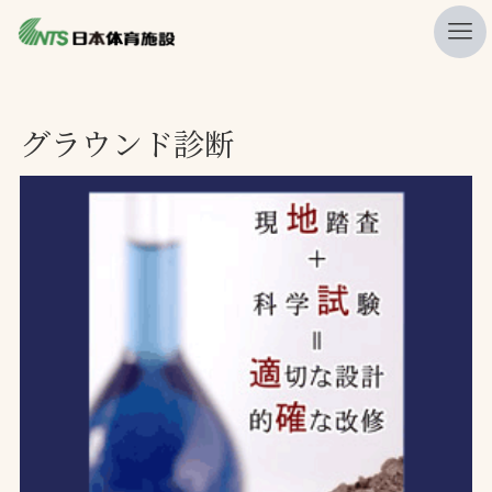
私たちの強み
グラウンド診断
ニュース
プレスリリース
レポート
製品・サービス一覧
施工・管理実績一覧
会社概要
採用情報
検索