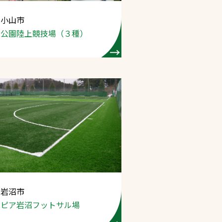
 小山市
プライバシーポリシ
動公園陸上競技場
（３種）
ー
ソーシャルメディア
ポリシー
検索
 岩沼市
ンピア岩沼
フットサル場