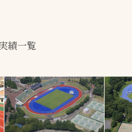
一覧
ー
技術別カテゴリー
お悩み別カテゴ
理実績一覧
全天候舗装
暑さ対策
スポーツターフ（芝
安全性向上
生）舗装
ト
ぬかるみ・凍結
人工芝舗装
な人
飛散・流出防止
クレイ（土）舗装
施工・管理実績
ン
防球設備
施設管理
パークマネジメント