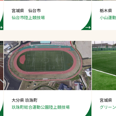
スポーツターフ（芝
宮城県 仙台市
栃木県
生）
仙台市陸上競技場
小山運
へ
大分県 玖珠町
宮城県
玖珠町総合運動公園
陸上競技場
グリー