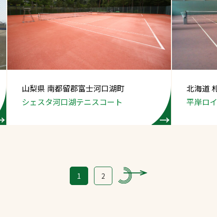
山梨県 南都留郡富士河口湖町
北海道 
シェスタ河口湖テニスコート
平岸ロ
1
2