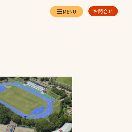
お問合せ
会社情報
リー
会社概要・所在地
お問合せ
社長挨拶
企業理念・経営方針
対策
日本体育施設の歩み
対策
アスリートパートナ
ー
一覧
採用情報
お取引先の皆様へ