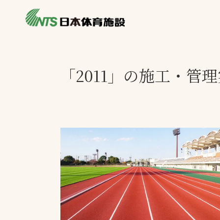
私たちの強み
製品・サービス
製品別カテゴリ
「2011」の施工・管
ニュース
一覧を見る
ライブラリ
主力製品
熱中症対策ミス
投てき実施可能
工芝
環境対応ウレタ