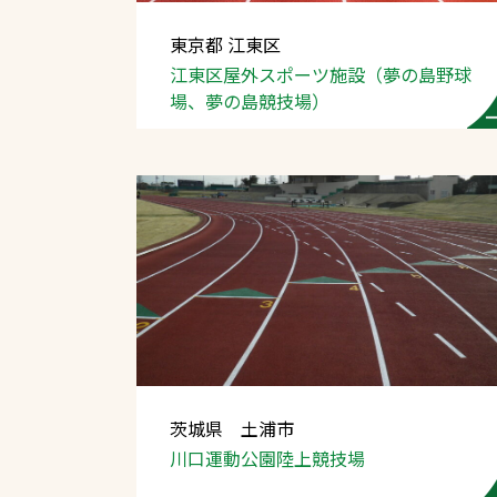
東京都 江東区
江東区屋外スポーツ施設
（夢の島野球
場、
夢の島競技場）
文字の見えづらさや操作にお困りの方
茨城県 土浦市
川口運動公園陸上競技場