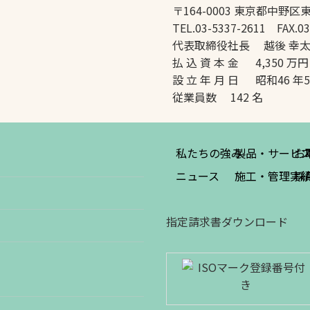
〒164-0003 東京都中野区東
TEL.03-5337-2611 FAX.03
代表取締役社長 越後 幸
払 込 資 本 金 4,350 万円
設 立 年 月 日 昭和46 年
従業員数 142 名
私たちの強み
製品・サービ
お
ニュース
施工・管理実
採
指定請求書ダウンロード