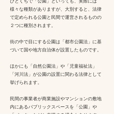
ひとくちで「公園」といっても、実際には
お問合せ
様々な種類がありますが、大別すると、法律
で定められる公園と民間で運営されるものの
お取引先の皆様へ
２つに種別されます。
プライバシーポリシー
街の中で目にする公園は「都市公園法」に基
ソーシャルメディアポリシー
づいて国や地方自治体が設置したものです。
Instagram
Facebook
YouTube
ほかにも「自然公園法」や「児童福祉法」
「河川法」が公園の設置に関わる法律として
文字の見えづらさや操作にお困りの方へ
挙げられます。
民間の事業者が商業施設やマンションの敷地
内にあるパブリックスペースを「公園」や