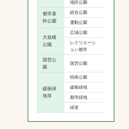
地区公園
総合公園
都市基
幹公園
運動公園
広域公園
大規模
レクリエーシ
公園
ョン都市
国営公
国営公園
園
特殊公園
緩衝緑地
緩衝緑
地等
都市緑地
緑道