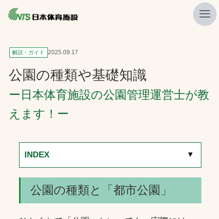
私たちの強み
2025.09.17
解説・ガイド
ニュース
公園の種類や基礎知識
プレスリリース
ー日本体育施設の公園管理運営士が教
レポート
えます！ー
製品・サービス一覧
施工・管理実績一覧
INDEX
[
▼
]
会社概要
採用情報
公園の種類と「都市公園」
検索