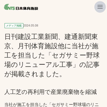
私たちの強み
2024.05.08
メディア掲載
ニュース
日刊建設工業新聞、建通新聞東
プレスリリース
京、月刊体育施設他に当社が施
レポート
工を担当した「セガサミー野球
製品・サービス一覧
場のリニューアル工事」の記事
施工・管理実績一覧
が掲載されました。
会社概要
人工芝の再利用で産業廃棄物を縮減
採用情報
検索
当社が施工を担当した「セガサミー野球場のリニ