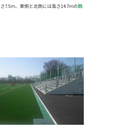
7.5ｍ、東側と北側には高さ14.7ｍの
防