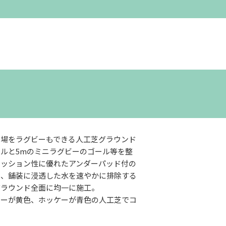
ー場をラグビーもできる人工芝グラウンド
ールと5mのミニラグビーのゴール等を整
クッション性に優れたアンダーパッド付の
し、舗装に浸透した水を速やかに排除する
グラウンド全面に均一に施工。
ビーが黄色、ホッケーが青色の人工芝でコ