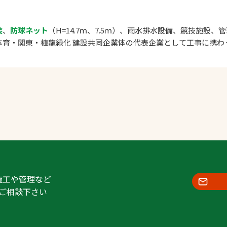
装
、
防球ネット
（H=14.7ｍ、7.5ｍ）、雨水排水設備、競技施設、
体育・関東・植龍緑化 建設共同企業体の代表企業として工事に携わ
施工や管理など
ご相談下さい