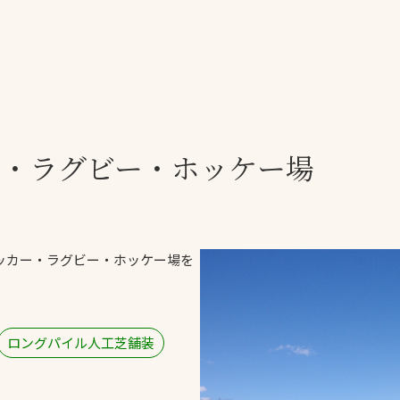
一覧
ー
技術別カテゴリー
お悩み別カテゴ
ー
・ラグビー・ホッケー場
全天候舗装
暑さ対策
スポーツターフ（芝
安全性向上
生）舗装
ト
ぬかるみ・凍結
人工芝舗装
ッカー・ラグビー・ホッケー場を
な人
飛散・流出防止
クレイ（土）舗装
施工・管理実績
ン
防球設備
ロングパイル人工芝舗装
施設管理
パークマネジメント