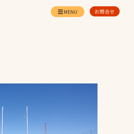
お問合せ
会社情報
リー
会社概要・所在地
お問合せ
社長挨拶
企業理念・経営方針
対策
日本体育施設の歩み
対策
アスリートパートナ
ー
一覧
採用情報
お取引先の皆様へ