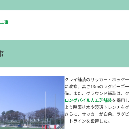
工事
事
クレイ舗装のサッカー・ホッケ
に改修。高さ13mのラグビーゴ
備。また、グラウンド舗装は、
ロングパイル人工芝舗装
を採用
よう暗渠排水や浸透トレンチを
さらに、サッカーが白色、ラグ
ートラインを設置した。