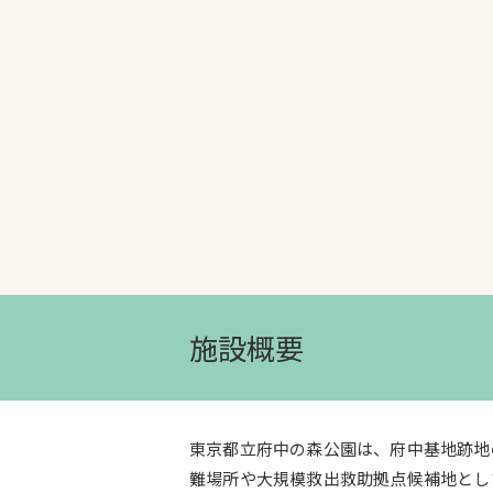
文字の見えづらさや操作にお困りの方
施設概要
東京都立府中の森公園は、府中基地跡地
難場所や大規模救出救助拠点候補地とし