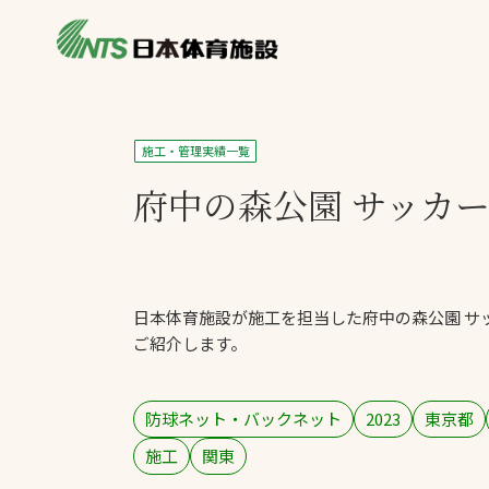
私たちの強み
製品・サービス
製品別カテゴリ
施工・管理実績一覧
ニュース
府中の森公園 サッカ
一覧を見る
ライブラリ
主力製品
熱中症対策ミス
日本体育施設が施工を担当した府中の森公園 サ
投てき実施可能
ご紹介します。
工芝
環境対応ウレタ
防球ネット・バックネット
2023
東京都
施工
関東