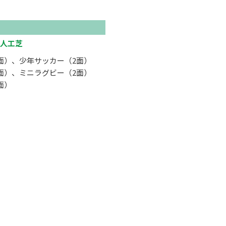
人工芝
面）、少年サッカー（2面）
面）、ミニラグビー（2面）
面）